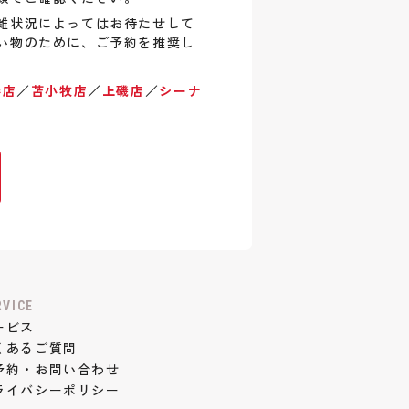
雑状況によってはお待たせして
い物のために、ご予約を推奨し
巻店
／
苫小牧店
／
上磯店
／
シーナ
RVICE
ービス
くあるご質問
予約・お問い合わせ
ライバシーポリシー