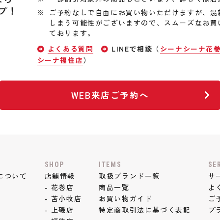
プ！
ご予約なしで自由にお買い物いただけますが、混
しまう可能性がございますので、スムーズなお買
ております。
よくある質問
LINEで相談（
シーナシーナ花
シーナ福住店
）
WEB来店ご予約へ
SHOP
ITEMS
SE
について
店舗情報
取扱ブランド一覧
サ
- 花巻店
商品一覧
よ
- 苫小牧店
お買い物ガイド
ご
- 上磯店
特定商取引法に基づく表記
プ