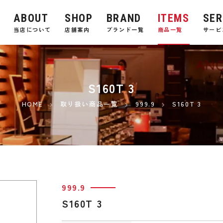
ABOUT
SHOP
BRAND
ITEMS
SER
E
当店について
店舗案内
ブランド一覧
商品一覧
サービ
S160T 3
HOME
取り扱い商品一覧
999.9
S160T 3
999.9
S160T 3