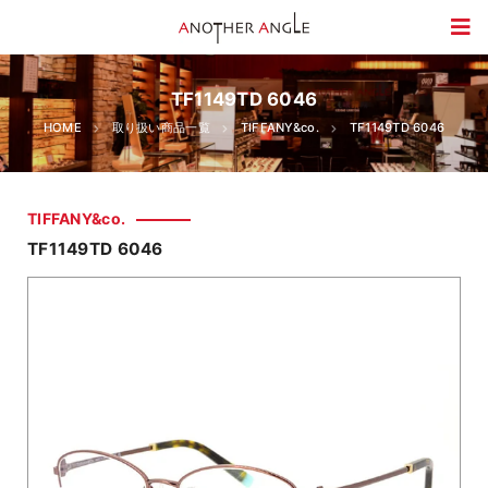
TF1149TD 6046
HOME
取り扱い商品一覧
TIFFANY&co.
TF1149TD 6046
TIFFANY&co.
TF1149TD 6046