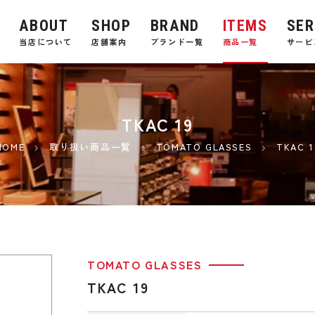
ABOUT
SHOP
BRAND
ITEMS
SER
E
当店について
店舗案内
ブランド一覧
商品一覧
サービ
TKAC 19
HOME
取り扱い商品一覧
TOMATO GLASSES
TKAC 1
TOMATO GLASSES
TKAC 19