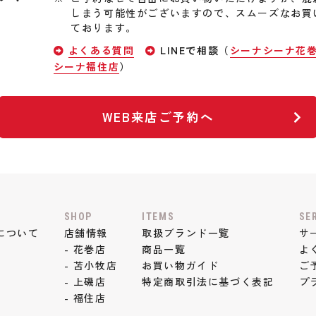
しまう可能性がございますので、スムーズなお買
ております。
よくある質問
LINEで相談（
シーナシーナ花
シーナ福住店
）
WEB来店ご予約へ
SHOP
ITEMS
SE
について
店舗情報
取扱ブランド一覧
サ
- 花巻店
商品一覧
よ
- 苫小牧店
お買い物ガイド
ご
- 上磯店
特定商取引法に基づく表記
プ
- 福住店