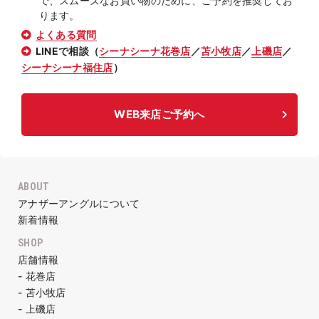
で、スムーズなお買い物のために、ご予約を推奨してお
ります。
よくある質問
LINEで相談（
シーナシーナ花巻店
／
苫小牧店
／
上磯店
／
シーナシーナ福住店
）
WEB来店ご予約へ
ABOUT
アナザーアングルについて
新着情報
SHOP
店舗情報
- 花巻店
- 苫小牧店
- 上磯店