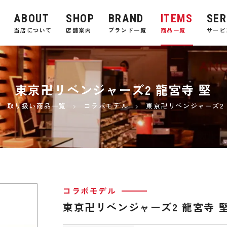
ABOUT
SHOP
BRAND
ITEMS
SER
E
当店について
店舗案内
ブランド一覧
商品一覧
サービ
東京卍リベンジャーズ2 龍宮寺 堅
取り扱い商品一覧
コラボモデル
東京卍リベンジャーズ2 
コラボモデル
東京卍リベンジャーズ2 龍宮寺 