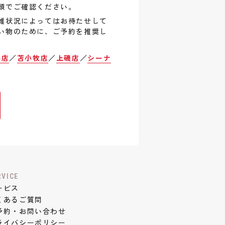
頭でご確認ください。
雑状況によってはお待たせして
い物のために、ご予約を推奨し
巻店
／
苫小牧店
／
上磯店
／
シーナ
RVICE
ービス
くあるご質問
予約・お問い合わせ
ライバシーポリシー