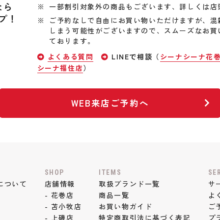
なら
一部割引対象外の商品もございます、詳しくは店
プ！
ご予約なしで自由にお買い物いただけますが、混
しまう可能性がございますので、スムーズなお買
ております。
よくある質問
LINEで相談（
シーナシーナ花
シーナ福住店
）
WEB来店ご予約へ
SHOP
ITEMS
SE
について
店舗情報
取扱ブランド一覧
サ
- 花巻店
商品一覧
よ
- 苫小牧店
お買い物ガイド
ご
- 上磯店
特定商取引法に基づく表記
プ